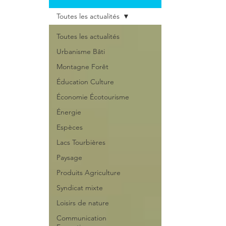
Toutes les actualités
Toutes les actualités
Urbanisme Bâti
Montagne Forêt
Éducation Culture
Économie Écotourisme
Énergie
Espèces
Lacs Tourbières
Paysage
Produits Agriculture
Syndicat mixte
Loisirs de nature
Communication