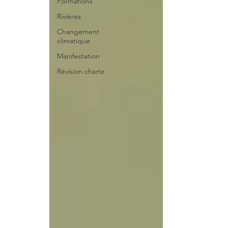
Formations
Rivières
Changement
climatique
Manifestation
Révision charte