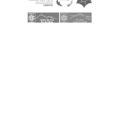
Dans le Puy-de-Dôme
ACCUEIL VISITEURS
Maison du Parc des Volcans d'Auvergne
Domaine de Montlosier, 63970 Aydat
Tél. +33 (0)4 73 65 64 26
Fermé durant les travaux en 2026 et 2027
BUREAUX
Syndicat mixte du Parc des Volcans d'Auvergne
Montlosier, 63970 Aydat
Tél.
+33 (0)4 73 65 64 00
Ouvert tous les jours, du lundi au vendredi, de 9h à
12h30 et de 14h à 17h15
Dans le Cantal
ACCUEIL VISITEURS
Maison du tourisme et du Parc
Place de l'hôtel de ville,15300 Murat
Tél. + 33 (0)4 71 20 09 47
Ouvert :