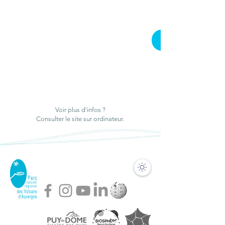
Voir plus d'infos ?
Préserver des arbres
Consulter le site sur ordinateur.
d’intérêt écologique dans
nos forêts