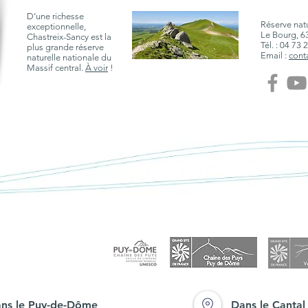
D’une richesse
Réserve natu
exceptionnelle,
Le Bourg, 6
Chastreix-Sancy est la
Tél. : 04 73 
plus grande réserve
Email :
cont
naturelle nationale du
Massif central.
À voir
!
ns le Puy-de-Dôme
Dans le Cantal