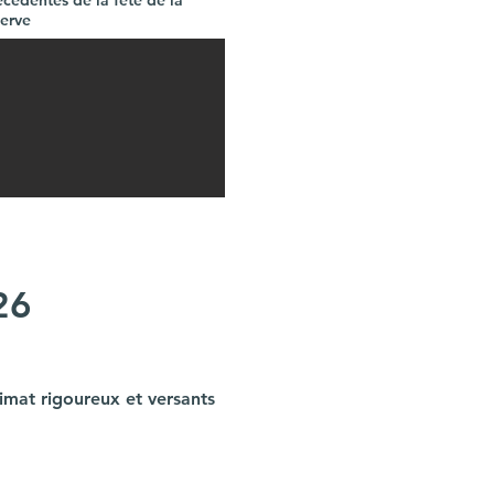
écédentes de la fête de la
serve
26
mat rigoureux et versants