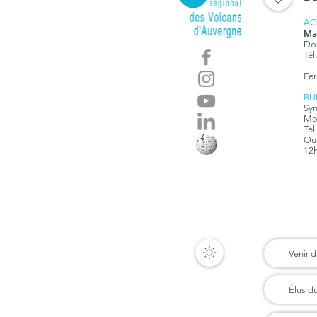
AC
Ma
Dom
Tél
Fer
BU
Syn
Mon
Tél
Ouv
12h
Venir d
Élus d