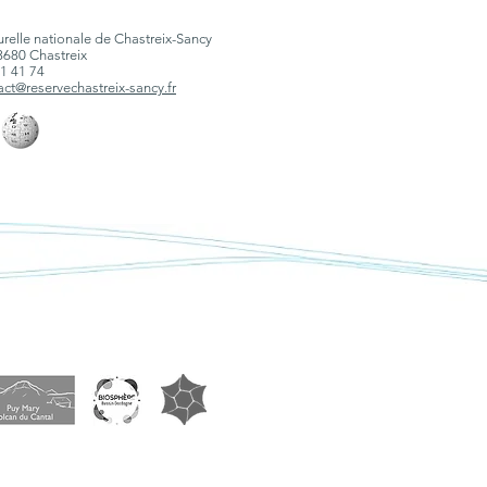
relle nationale de Chastreix-Sancy
3680 Chastreix
21 41 74
act@reservechastreix-sancy.fr