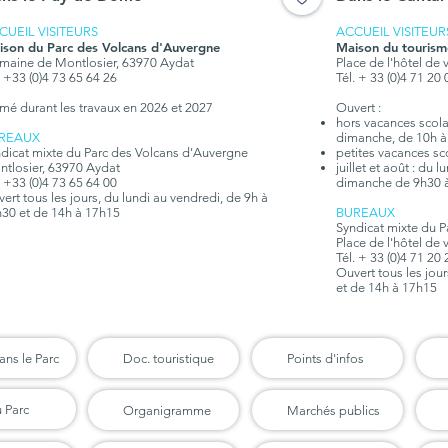
CUEIL VISITEURS
ACCUEIL VISITEUR
ison du Parc des Volcans d'Auvergne
Maison du tourism
aine de Montlosier, 63970 Aydat
Place de l'hôtel de 
. +33 (0)4 73 65 64 26
Tél. + 33 (0)4 71 20
mé durant les travaux en 2026 et 2027
Ouvert :
hors vacances scolair
REAUX
dimanche, de 10h à
dicat mixte du Parc des Volcans d'Auvergne
petites vacances sc
tlosier, 63970 Aydat
juillet et août : du 
. +33 (0)4 73 65 64 00
dimanche de 9h30 
ert tous les jours, du lundi au vendredi, de 9h à
30 et de 14h à 17h15
BUREAUX
Syndicat mixte du 
Place de l'hôtel de 
Tél. + 33 (0)4 71 20
Ouvert tous les jou
et de 14h à 17h15
ans le Parc
Doc. touristique
Points d'infos
u Parc
Organigramme
Marchés publics