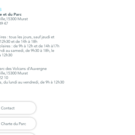
S
e et du Parc
ville,15300 Murat
 09 47
es : tous les jours, sauf jeudi et
12h30 et de 14h à 18h
olaires : de 9h à 12h et de 14h à17h
lundi au samedi, de 9h30 à 18h, le
à 12h30
Parc des Volcans d'Auvergne
ville,15300 Murat
 22 10
rs, du lundi au vendredi, de 9h à 12h30
Contact
Charte du Parc