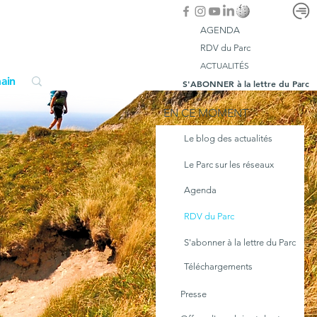
AGENDA
RDV du Parc
ACTUALITÉS
ain
S'ABONNER à la lettre du Parc
EN CE MOMENT
Le blog des actualités
Le Parc sur les réseaux
Agenda
RDV du Parc
S'abonner à la lettre du Parc
Téléchargements
Presse