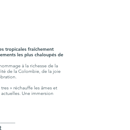
es tropicales fraîchement
hements les plus chaloupés de
 hommage à la richesse de la
ité de la Colombie, de la joie
ébration.
 tres » réchauffe les âmes et
et actuelles. Une immersion
IIIIIIIIIIIIIIIIIIIIIIIIIII
t