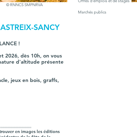
Offres d'emplois et de stages
© RNNCS SMPNRVA
Marchés publics
HASTREIX-SANCY
LANCE !
let 2026, dès 10h, on vous
ature d'altitude présente
cle, jeux en bois, graffs,
IIIIIIIIIIIIIIIIIIIIIIIIIIIIIIIIIIIIIIIIIIIIIIIIIIII
trouver en images les éditions