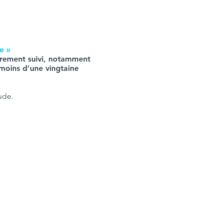
e »
lièrement suivi, notamment
moins d’une vingtaine
ude.
,