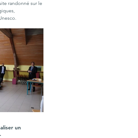
uite randonné sur le 
giques, 
'Unesco.
aliser un 
. 