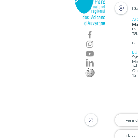
Chaîne des puys
Da
AC
Ma
Dom
Tél
Fer
BU
Syn
Mon
Tél
Ouv
12h
Venir d
Élus d