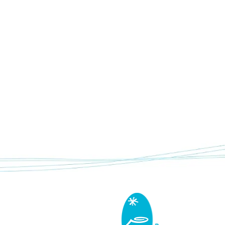
Une nouvelle saison po
le troupeau mobile de 