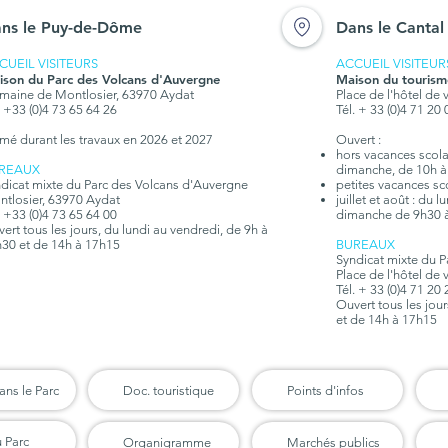
en ligne sur la Chaîne des
ns le Puy-de-Dôme
Dans le Cantal
Puys - faille de Limagne
CUEIL VISITEURS
ACCUEIL VISITEUR
ison du Parc des Volcans d'Auvergne
Maison du tourism
aine de Montlosier, 63970 Aydat
Place de l'hôtel de 
. +33 (0)4 73 65 64 26
Tél. + 33 (0)4 71 20
mé durant les travaux en 2026 et 2027
Ouvert :
hors vacances scolair
REAUX
dimanche, de 10h à
dicat mixte du Parc des Volcans d'Auvergne
petites vacances sc
tlosier, 63970 Aydat
juillet et août : du 
. +33 (0)4 73 65 64 00
dimanche de 9h30 
ert tous les jours, du lundi au vendredi, de 9h à
30 et de 14h à 17h15
BUREAUX
Syndicat mixte du 
Place de l'hôtel de 
Tél. + 33 (0)4 71 20
Ouvert tous les jou
et de 14h à 17h15
ans le Parc
Doc. touristique
Points d'infos
u Parc
Organigramme
Marchés publics