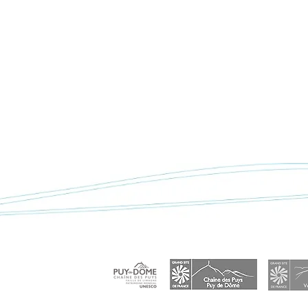
< Retour à "Actualités"
ur
"DU SAVOIR À LA
la
CHAÎNE", une formation