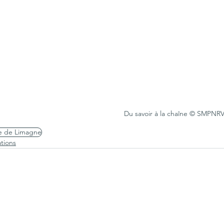
Du savoir à la chaîne © SMPNR
lle de Limagne
tions