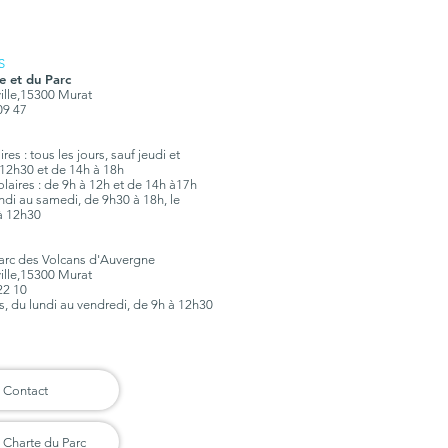
S
e et du Parc
ville,15300 Murat
 09 47
es : tous les jours, sauf jeudi et
12h30 et de 14h à 18h
olaires : de 9h à 12h et de 14h à17h
lundi au samedi, de 9h30 à 18h, le
à 12h30
Parc des Volcans d'Auvergne
ville,15300 Murat
 22 10
rs, du lundi au vendredi, de 9h à 12h30
Contact
Charte du Parc