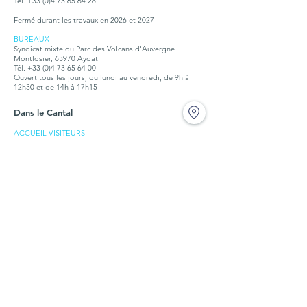
Tél. +33 (0)4 73 65 64 26
Fermé durant les travaux en 2026 et 2027
BUREAUX
Syndicat mixte du Parc des Volcans d'Auvergne
Montlosier, 63970 Aydat
Tél.
+33 (0)4 73 65 64 00
Ouvert tous les jours, du lundi au vendredi, de 9h à
12h30 et de 14h à 17h15
Dans le Cantal
ACCUEIL VISITEURS
Maison du tourisme et du Parc
Place de l'hôtel de ville,15300 Murat
Tél. + 33 (0)4 71 20 09 47
Ouvert :
hors vacances scolaires : tous les jours, sauf jeudi et
dimanche, de 10h à12h30 et de 14h à 18h
petites vacances scolaires : de 9h à 12h et de 14h à17h
juillet et août : du lundi au samedi, de 9h30 à 18h, le
dimanche de 9h30 à 12h30
BUREAUX
Syndicat mixte du Parc des Volcans d'Auvergne
Place de l'hôtel de ville,15300 Murat
Tél. +
33 (0)4 71 20 22 10
Ouvert tous les jours, du lundi au vendredi, de 9h à
12h30 et de 14h à 17h15