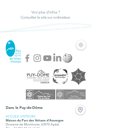
CHAÎNE", une
désormais une
formation en ligne
cabane pastorale
Voir plus d'infos ?
sur la Chaîne des
mobiles pour la
Consulter le site sur ordinateur.
Puys - faille de
Chaîne des Puys
Limagne
Dans le Puy-de-Dôme
ACCUEIL VISITEURS
Maison du Parc des Volcans d'Auvergne
Domaine de Montlosier, 63970 Aydat