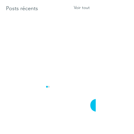
Voir tout
Posts récents
"DU SAVOIR À LA
Un troupeau et