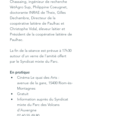
Chassaing, ingénieur de recherche 
VétAgro Sup, Philippine Coeugnet, 
doctorante INRAE de Theix, Gilles 
Dechambre, Directeur de la 
coopérative laitière de Paulhac et 
Christophe Vidal, éleveur laitier et 
Président de la coopérative laitière de 
Paulhac. 
La fin de la séance est prévue à 17h30 
autour d’un verre de l’amitié offert 
par le Syndicat mixte du Parc.
En pratique
Cinéma Le quai des Arts :
avenue de la gare, 15400 Riom-ès-
Montagnes
Gratuit
Information auprès du Syndicat 
mixte du Parc des Volcans 
d’Auvergne
07 60 55 49 80