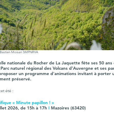
© Bastien Moisan SMPNRVA
lle nationale du Rocher de La Jaquette fête ses 50 ans 
e Parc naturel régional des Volcans d’Auvergne et ses pa
 proposer un programme d'animations invitant à porter 
ement préservé.
t été :
ifique « Minute papillon ! »
llet 2026, de 15h à 17h 
I 
Mazoires (63420)