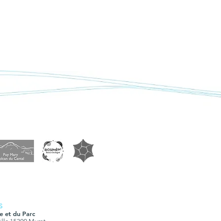
S
e et du Parc