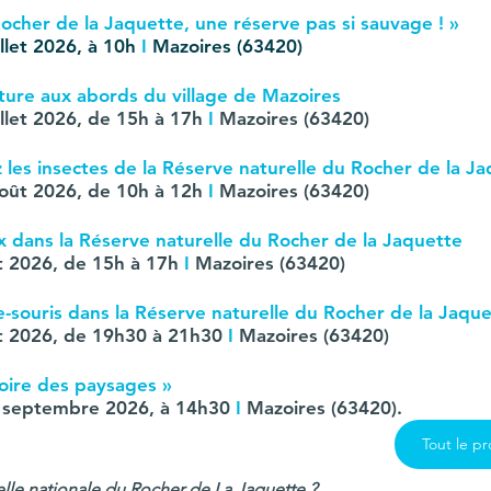
ocher de la Jaquette, une réserve pas si sauvage ! »
llet 2026, à 10h 
I 
Mazoires (63420)
ture aux abords du village de Mazoires
llet 2026, de 15h à 17h 
I 
Mazoires (63420)
les insectes de la Réserve naturelle du Rocher de la J
oût 2026, de 10h à 12h 
I 
Mazoires (63420)
x dans la Réserve naturelle du Rocher de la Jaquette
t 2026, de 15h à 17h 
I 
Mazoires (63420)
-souris dans la Réserve naturelle du Rocher de la Jaqu
t 2026, de 19h30 à 21h30 
I 
Mazoires (63420)
toire des paysages »
 septembre 2026, à 14h30 
I 
Mazoires (63420).
Tout le p
elle nationale du Rocher de La Jaquette ?