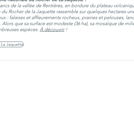
ncs de la vallée de Rentières, en bordure du plateau volcanique
e du Rocher de la Jaquette rassemble sur quelques hectares un
eux : falaises et affleurements rocheux, prairies et pelouses, lan
s. Alors que sa surface est modeste (36 ha), sa mosaïque de milie
breuses espèces. 
À découvrir
 !
 La Jaquette