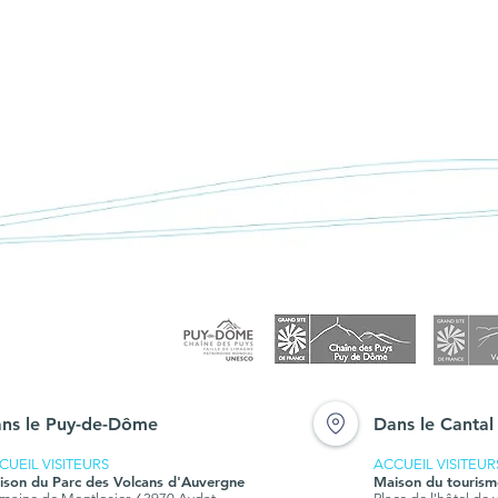
< Retour à "Actualités"
et
Protection de courlis
e 20
cendrés sur la Planèze de
Saint-Flour
ns le Puy-de-Dôme
Dans le Cantal
CUEIL VISITEURS
ACCUEIL VISITEUR
ison du Parc des Volcans d'Auvergne
Maison du tourism