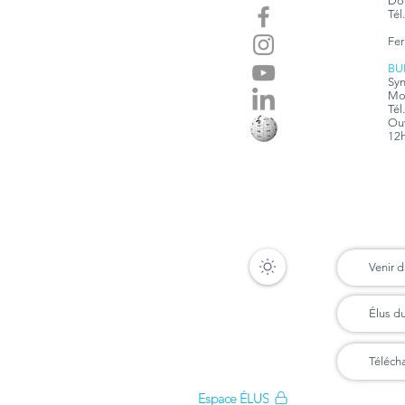
Dom
Tél
Fer
BU
Syn
Mon
Tél
Ouv
12h
Venir d
Élus d
Téléch
Espace ÉLUS