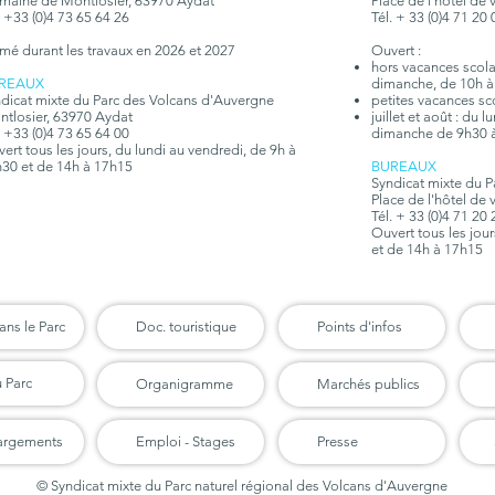
aine de Montlosier, 63970 Aydat
Place de l'hôtel de 
. +33 (0)4 73 65 64 26
Tél. + 33 (0)4 71 20
mé durant les travaux en 2026 et 2027
Ouvert :
hors vacances scolair
REAUX
dimanche, de 10h à
dicat mixte du Parc des Volcans d'Auvergne
petites vacances sc
tlosier, 63970 Aydat
juillet et août : du 
. +33 (0)4 73 65 64 00
dimanche de 9h30 
ert tous les jours, du lundi au vendredi, de 9h à
30 et de 14h à 17h15
BUREAUX
Syndicat mixte du 
Place de l'hôtel de 
Tél. + 33 (0)4 71 20
Ouvert tous les jou
et de 14h à 17h15
ans le Parc
Doc. touristique
Points d'infos
u Parc
Organigramme
Marchés publics
argements
Emploi - Stages
Presse
© Syndicat mixte du Parc naturel régional des Volcans d'Auvergne