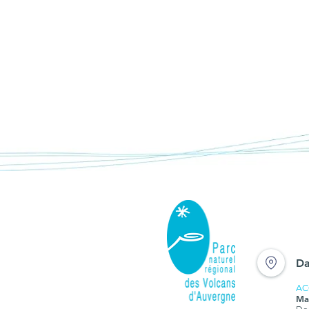
Bistrot du Parc "Forêt 
climat, parlons-en !", l
juin 2026
Da
AC
Ma