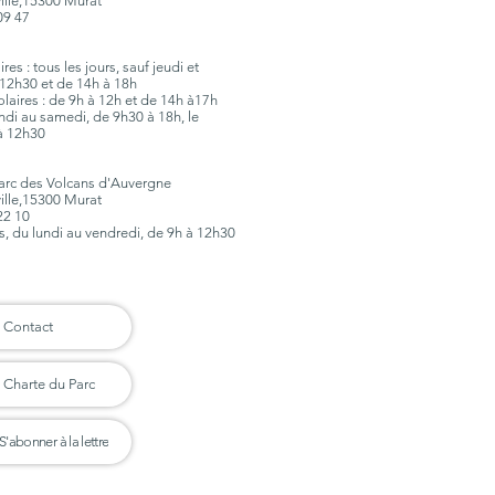
ville,15300 Murat
 09 47
es : tous les jours, sauf jeudi et
12h30 et de 14h à 18h
olaires : de 9h à 12h et de 14h à17h
lundi au samedi, de 9h30 à 18h, le
à 12h30
Parc des Volcans d'Auvergne
ville,15300 Murat
 22 10
rs, du lundi au vendredi, de 9h à 12h30
Contact
Charte du Parc
S'abonner à la lettre