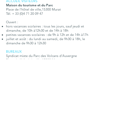
ACCUEIL VISITEURS
Maison du tourisme et du Parc
Place de l'hôtel de ville,15300 Murat
Tél. + 33 (0)4 71 20 09 47
Ouvert :
hors vacances scolaires : tous les jours, sauf jeudi et
dimanche, de 10h à12h30 et de 14h à 18h
petites vacances scolaires : de 9h à 12h et de 14h à17h
juillet et août : du lundi au samedi, de 9h30 à 18h, le
dimanche de 9h30 à 12h30
BUREAUX
Syndicat mixte du Parc des Volcans d'Auvergne
Place de l'hôtel de ville,15300 Murat
Tél. +
33 (0)4 71 20 22 10
Ouvert tous les jours, du lundi au vendredi, de 9h à
12h30 et de 14h à 17h15
Doc. touristique
Points d'infos
Contact
S'abonner à la lettre
Organigramme
Emploi - Stages