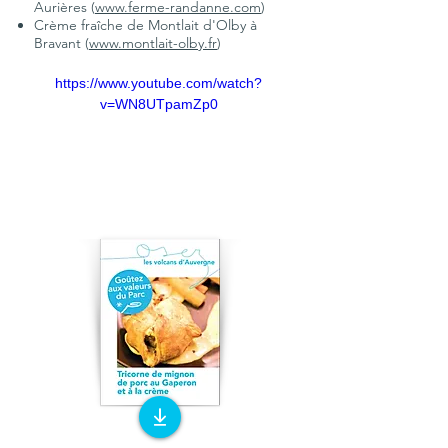
Aurières (
www.ferme-randanne.com
)
Crème fraîche de Montlait d'Olby à
Bravant (
www.montlait-olby.fr
)
https://www.youtube.com/watch?
v=WN8UTpamZp0