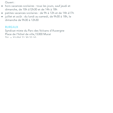
Ouvert :
hors vacances scolaires : tous les jours, sauf jeudi et
dimanche, de 10h à12h30 et de 14h à 18h
petites vacances scolaires : de 9h à 12h et de 14h à17h
juillet et août : du lundi au samedi, de 9h30 à 18h, le
dimanche de 9h30 à 12h30
BUREAUX
Syndicat mixte du Parc des Volcans d'Auvergne
Place de l'hôtel de ville,15300 Murat
Tél. +
33 (0)4 71 20 22 10
Ouvert tous les jours, du lundi au vendredi, de 9h à
12h30 et de 14h à 17h15
Doc. touristique
Points d'infos
Contact
S'abonner à la lettre
Organigramme
Emploi - Stages
Téléchargement
Marchés publics
Charte du Parc
Presse