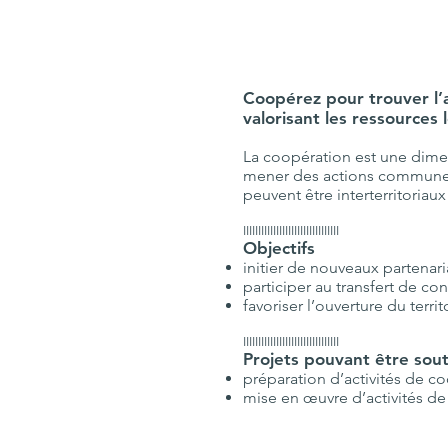
Coopérez pour trouver l’a
valorisant les ressources l
La coopération est une dimen
mener des actions communes i
peuvent être interterritoriau
IIIIIIIIIIIIIIIIIIIIIIIIIIIIIIII
Objectifs
initier de nouveaux partenari
participer au transfert de con
favoriser l’ouverture du territ
IIIIIIIIIIIIIIIIIIIIIIIIIIIIIIII
Projets pouvant être sou
préparation d’activités de c
mise en œuvre d’activités de