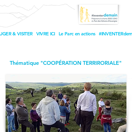
UGER & VISITER
VIVRE ICI
Le Parc en actions
#INVENTERdem
Thématique "COOPÉRATION TERRIRORIALE"