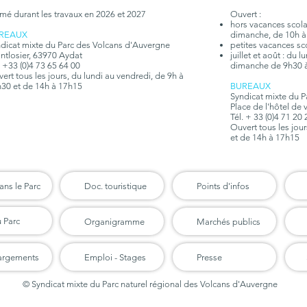
mé durant les travaux en 2026 et 2027
Ouvert :
hors vacances scolair
REAUX
dimanche, de 10h à
dicat mixte du Parc des Volcans d'Auvergne
petites vacances sc
tlosier, 63970 Aydat
juillet et août : du 
. +33 (0)4 73 65 64 00
dimanche de 9h30 
ert tous les jours, du lundi au vendredi, de 9h à
30 et de 14h à 17h15
BUREAUX
Syndicat mixte du 
Place de l'hôtel de 
Tél. + 33 (0)4 71 20
Ouvert tous les jou
et de 14h à 17h15
ans le Parc
Doc. touristique
Points d'infos
u Parc
Organigramme
Marchés publics
argements
Emploi - Stages
Presse
© Syndicat mixte du Parc naturel régional des Volcans d'Auvergne