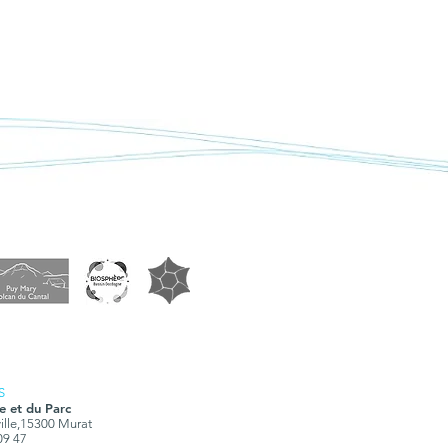
S
e et du Parc
ville,15300 Murat
 09 47