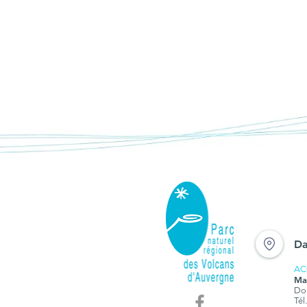
Da
AC
Ma
Dom
Tél