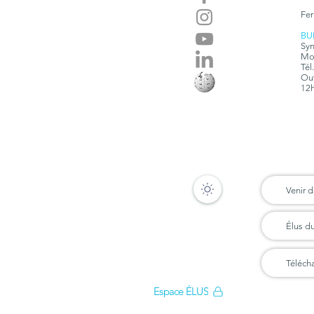
Fer
BU
Syn
Mon
Tél
Ouv
12h
Venir d
Élus d
Téléch
Espace ÉLUS