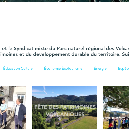
s et le Syndicat mixte du Parc naturel régional des Vo
imoines et du développement durable du territoire. Suiv
Éducation Culture
Économie Écotourisme
Énergie
Espèc
rmations
Rivières
Changement climatique
Manifestation