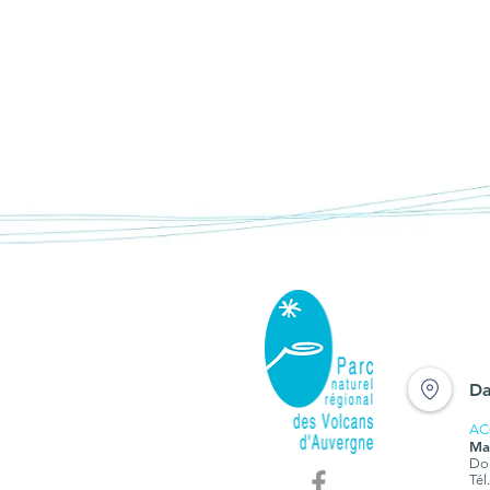
Da
AC
Ma
Dom
Tél