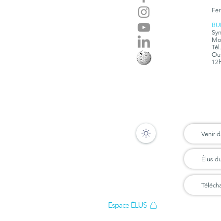
Fer
BU
Syn
Mon
Tél
Ouv
12h
Venir d
Élus d
Téléch
Espace ÉLUS