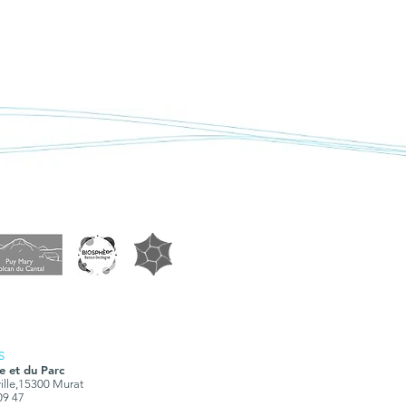
S
e et du Parc
ville,15300 Murat
 09 47