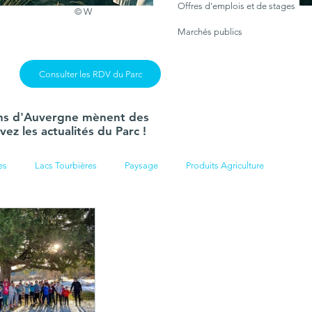
Offres d'emplois et de stages
© W
Marchés publics
Consulter les RDV du Parc
lcans d'Auvergne mènent des
ez les actualités du Parc !
es
Lacs Tourbières
Paysage
Produits Agriculture
Révision charte