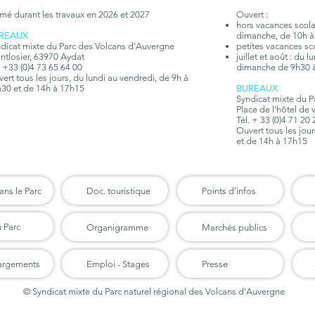
mé durant les travaux en 2026 et 2027
Ouvert :
hors vacances scolair
REAUX
dimanche, de 10h à
dicat mixte du Parc des Volcans d'Auvergne
petites vacances sc
tlosier, 63970 Aydat
juillet et août : du 
. +33 (0)4 73 65 64 00
dimanche de 9h30 
ert tous les jours, du lundi au vendredi, de 9h à
30 et de 14h à 17h15
BUREAUX
Syndicat mixte du 
Place de l'hôtel de 
Tél. + 33 (0)4 71 20
Ouvert tous les jou
et de 14h à 17h15
ans le Parc
Doc. touristique
Points d'infos
u Parc
Organigramme
Marchés publics
argements
Emploi - Stages
Presse
© Syndicat mixte du Parc naturel régional des Volcans d'Auvergne