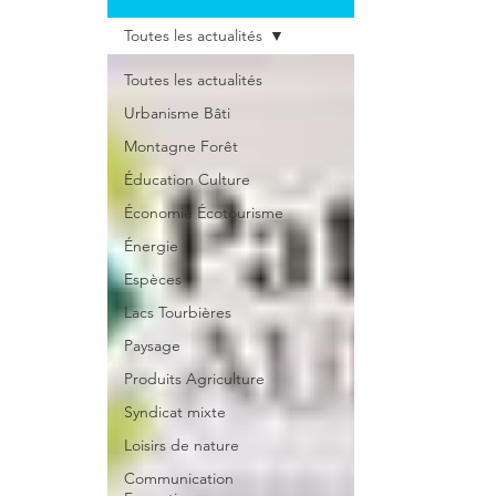
Toutes les actualités
Toutes les actualités
Urbanisme Bâti
Montagne Forêt
Éducation Culture
Économie Écotourisme
Énergie
Espèces
Lacs Tourbières
Paysage
Produits Agriculture
Syndicat mixte
Loisirs de nature
Communication