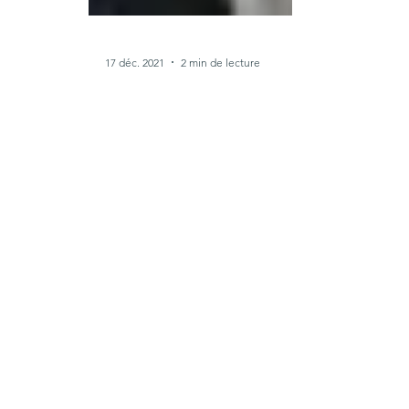
17 déc. 2021
2 min de lecture
Félicitations à l’Institut des Métiers
d’Art de la Pierre et de la
Construction
L’institut des Métiers d’Art de la Pierre et de la
Construction (IMAPEC) de Volvic, géré par
l’association Traces de Pierre, a reçu ce...