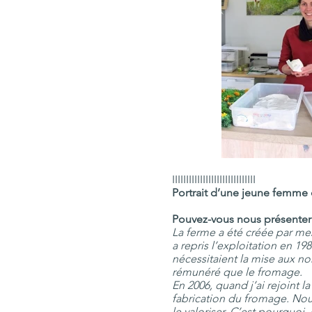
IIIIIIIIIIIIIIIIIIIIIIIIIIIIII
Portrait d’une jeune femme q
Pouvez-vous nous présenter l
La ferme a été créée par mes
a repris l’exploitation en 1
nécessitaient la mise aux no
rémunéré que le fromage.
En 2006, quand j’ai rejoint l
fabrication du fromage. Nous
le valoriser. C’est pourquoi