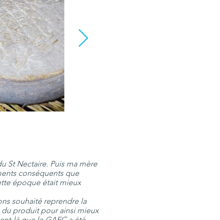
 du St Nectaire. Puis ma mère
ssements conséquents que
cette époque était mieux
avons souhaité reprendre la
n du produit pour ainsi mieux
ment-là que le GAEC a été