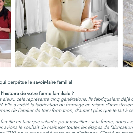
ui perpétue le savoir-faire familial
’histoire de votre ferme familiale ?
 aïeux, cela représente cinq générations. Ils fabriquaient déjà
989. Elle a arrêté la fabrication du fromage en raison d’investi
rmes de l’atelier de transformation, d’autant plus que le lait à 
a famille en tant que salariée pour travailler sur la ferme, nous 
 avions le souhait de maîtriser toutes les étapes de fabricatio
, en 2010, nous avons créé notre cave d’affinage. C’est à ce mo