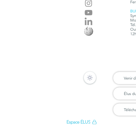
Fer
BU
Syn
Mon
Tél
Ouv
12h
Venir d
Élus d
Téléch
Espace ÉLUS