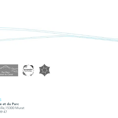
S
e et du Parc
ville,15300 Murat
 09 47