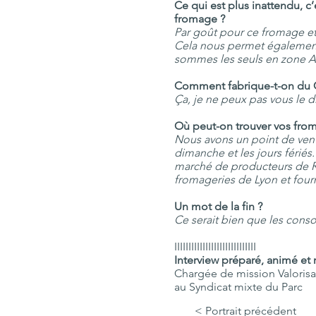
Ce qui est plus inattendu, c
fromage ?
Par goût pour ce fromage et 
Cela nous permet également 
sommes les seuls en zone A
Comment fabrique-t-on du 
Ça, je ne peux pas vous le di
Où peut-on trouver vos fro
Nous avons un point de vente
dimanche et les jours férié
marché de producteurs de Ro
fromageries de Lyon et fou
Un mot de la fin ?
Ce serait bien que les cons
IIIIIIIIIIIIIIIIIIIIIIIIIIIII
Interview préparé, animé et 
Chargée de mission
Valoris
au Syndicat mixte du Parc
< Portrait précédent