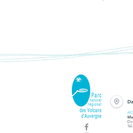
Da
AC
Ma
Dom
Tél