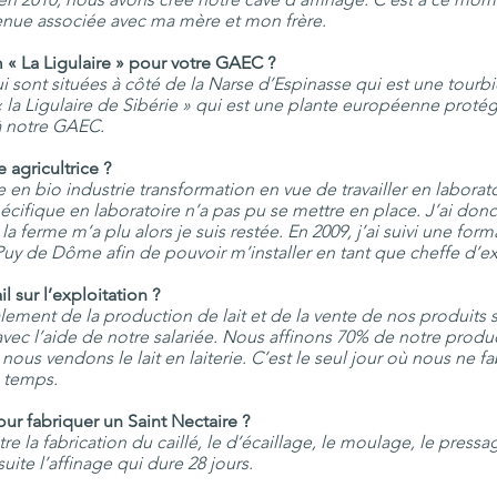
venue associée avec ma mère et mon frère.
 « La Ligulaire » pour votre GAEC ?
 sont situées à côté de la Narse d’Espinasse qui est une tourbiè
la Ligulaire de Sibérie » qui est une plante européenne protégé
à notre GAEC.
 agricultrice ?
 en bio industrie transformation en vue de travailler en labor
écifique en laboratoire n’a pas pu se mettre en place. J’ai donc 
à la ferme m’a plu alors je suis restée. En 2009, j’ai suivi une fo
Puy de Dôme afin de pouvoir m’installer en tant que cheffe d’ex
 sur l’exploitation ?
lement de la production de lait et de la vente de nos produits 
vec l’aide de notre salariée. Nous affinons 70% de notre produc
 nous vendons le lait en laiterie. C’est le seul jour où nous ne
 temps.
ur fabriquer un Saint Nectaire ?
ntre la fabrication du caillé, le d’écaillage, le moulage, le pres
ite l’affinage qui dure 28 jours.