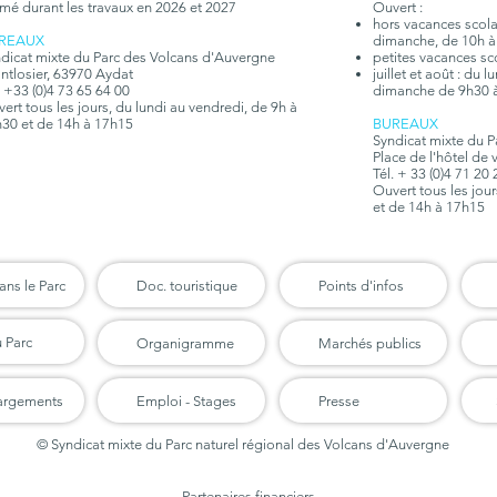
mé durant les travaux en 2026 et 2027
Ouvert :
hors vacances scolair
REAUX
dimanche, de 10h à
dicat mixte du Parc des Volcans d'Auvergne
petites vacances sc
tlosier, 63970 Aydat
juillet et août : du 
. +33 (0)4 73 65 64 00
dimanche de 9h30 
ert tous les jours, du lundi au vendredi, de 9h à
30 et de 14h à 17h15
BUREAUX
Syndicat mixte du 
Place de l'hôtel de 
Tél. + 33 (0)4 71 20
Ouvert tous les jou
et de 14h à 17h15
ans le Parc
Doc. touristique
Points d'infos
u Parc
Organigramme
Marchés publics
argements
Emploi - Stages
Presse
© Syndicat mixte du Parc naturel régional des Volcans d'Auvergne
Partenaires financiers