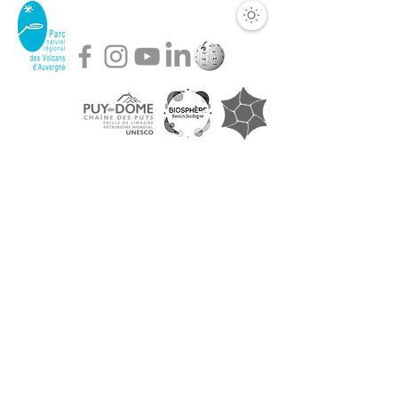
Dans le Puy-de-Dôme
ACCUEIL VISITEURS
Maison du Parc des Volcans d'Auvergne
Domaine de Montlosier, 63970 Aydat
Tél. +33 (0)4 73 65 64 26
Fermé durant les travaux en 2026 et 2027
BUREAUX
Syndicat mixte du Parc des Volcans d'Auvergne
Montlosier, 63970 Aydat
Tél.
+33 (0)4 73 65 64 00
Ouvert tous les jours, du lundi au vendredi, de 9h à
12h30 et de 14h à 17h15