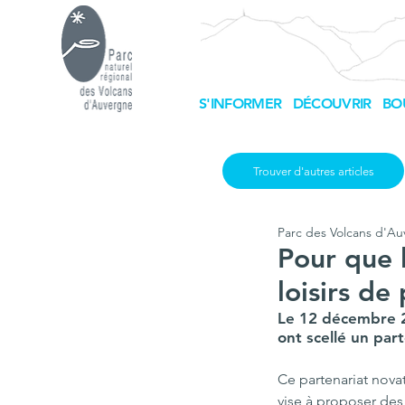
S'INFORMER
DÉCOUVRIR
BO
Trouver d'autres articles
Parc des Volcans d'A
Pour que 
loisirs de
Le 12 décembre 2
ont scellé un part
Ce partenariat novat
vise à proposer des 