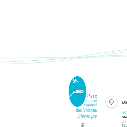
"Les découvertes du
Parc", une sélection
d’itinéraires et de bon
Da
adresses du Parc
AC
Ma
Dom
Tél