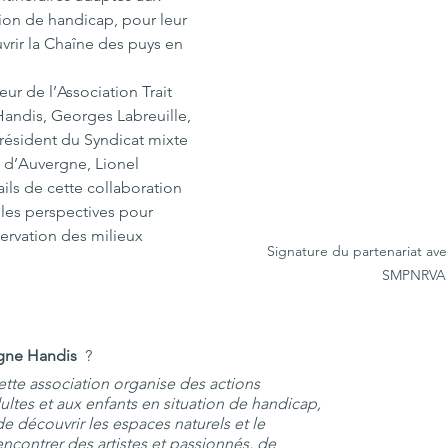
ion de handicap, pour leur 
rir la Chaîne des puys en 
 
ur de l’Association Trait 
andis, Georges Labreuille, 
résident du Syndicat mixte 
 d’Auvergne, Lionel 
ails de cette collaboration 
les perspectives pour 
servation des milieux 
Signature du partenariat ave
SMPNRVA
rgne Handis
  ?
ette association
organise des actions 
ultes et aux enfants en situation de handicap, 
e découvrir les espaces naturels et le 
ncontrer des artistes et passionnés, de 