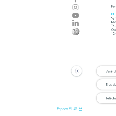
Fer
BU
Syn
Mon
Tél
Ouv
12h
Venir d
Élus d
Téléch
Espace ÉLUS