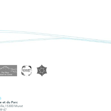
S
e et du Parc
ville,15300 Murat
 09 47