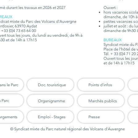
mé durant les travaux en 2026 et 2027
Ouvert :
hors vacances scolair
REAUX
dimanche, de 10h à
dicat mixte du Parc des Volcans d'Auvergne
petites vacances sc
tlosier, 63970 Aydat
juillet et août : du 
. +33 (0)4 73 65 64 00
dimanche de 9h30 
ert tous les jours, du lundi au vendredi, de 9h à
30 et de 14h à 17h15
BUREAUX
Syndicat mixte du 
Place de l'hôtel de 
Tél. + 33 (0)4 71 20
Ouvert tous les jou
et de 14h à 17h15
ans le Parc
Doc. touristique
Points d'infos
u Parc
Organigramme
Marchés publics
argements
Emploi - Stages
Presse
© Syndicat mixte du Parc naturel régional des Volcans d'Auvergne