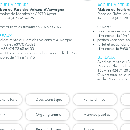
CUEIL VISITEURS
ACCUEIL VISITEUR
ison du Parc des Volcans d'Auvergne
Maison du tourism
aine de Montlosier, 63970 Aydat
Place de l'hôtel de 
. +33 (0)4 73 65 64 26
Tél. + 33 (0)4 71 20
mé durant les travaux en 2026 et 2027
Ouvert :
hors vacances scolair
REAUX
dimanche, de 10h à
dicat mixte du Parc des Volcans d'Auvergne
petites vacances sc
tlosier, 63970 Aydat
juillet et août : du 
. +33 (0)4 73 65 64 00
dimanche de 9h30 
ert tous les jours, du lundi au vendredi, de 9h à
30 et de 14h à 17h15
BUREAUX
Syndicat mixte du 
Place de l'hôtel de 
Tél. + 33 (0)4 71 20
Ouvert tous les jou
et de 14h à 17h15
ans le Parc
Doc. touristique
Points d'infos
u Parc
Organigramme
Marchés publics
argements
Emploi - Stages
Presse