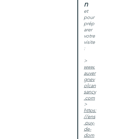
n
et 
pour 
prép
arer 
votre 
visite 
:
> 
www.
auver
gnev
olcan
sancy
.com
> 
https:
//ens
.puy-
de-
dom