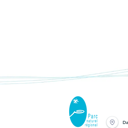
La tourbière de Jouvion
livré ses blancs secrets
Da