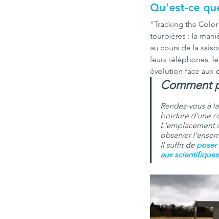
Qu'est-ce que
"Tracking the Color
tourbières : la mani
au cours de la saiso
leurs téléphones, l
évolution face aux
Comment pa
Rendez-vous à la
bordure d’une co
L'emplacement du
observer l’ensembl
Il suffit de 
poser 
aux scientifique