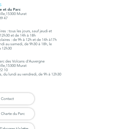
S
e et du Parc
ville,15300 Murat
 09 47
es : tous les jours, sauf jeudi et
12h30 et de 14h à 18h
olaires : de 9h à 12h et de 14h à17h
lundi au samedi, de 9h30 à 18h, le
à 12h30
Parc des Volcans d'Auvergne
ville,15300 Murat
 22 10
rs, du lundi au vendredi, de 9h à 12h30
Contact
Charte du Parc
S'abonner à la lettre