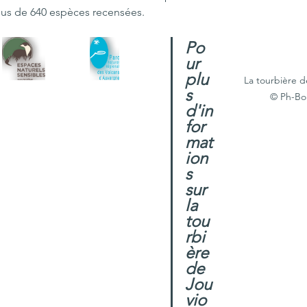
plus de 640 espèces recensées.
Po
ur 
plu
La tourbière d
s 
© Ph-Bo
d'in
for
mat
ion
s 
sur 
la 
tou
rbi
ère 
de 
Jou
vio