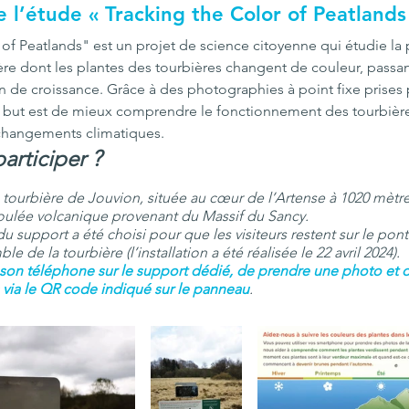
 l’étude « Tracking the Color of Peatlands
 of Peatlands" est un projet de science citoyenne qui étudie la
ère dont les plantes des tourbières changent de couleur, passan
n de croissance. Grâce à des photographies à point fixe prises p
e but est de mieux comprendre le fonctionnement des tourbières
 changements climatiques.
rticiper ?
 tourbière de Jouvion, située au cœur de l’Artense à 1020 mètres
ulée volcanique provenant du Massif du Sancy. 
 support a été choisi pour que les visiteurs restent sur le pont
e de la tourbière (l’installation a été réalisée le 22 avril 2024). 
son téléphone sur le support dédié, de prendre une photo et de
s via le QR code indiqué sur le panneau
.