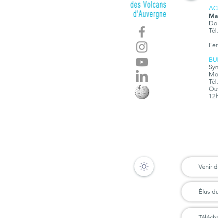
AC
Ma
Dom
Tél
Fer
BU
Syn
Mon
Tél
Ouv
12h
Venir d
Élus d
Téléch