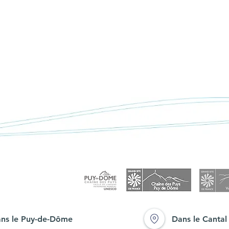
< Retour à "Actualités"
 a
Un papillon rare dans la
Tourbière de Jouvion
ns le Puy-de-Dôme
Dans le Cantal