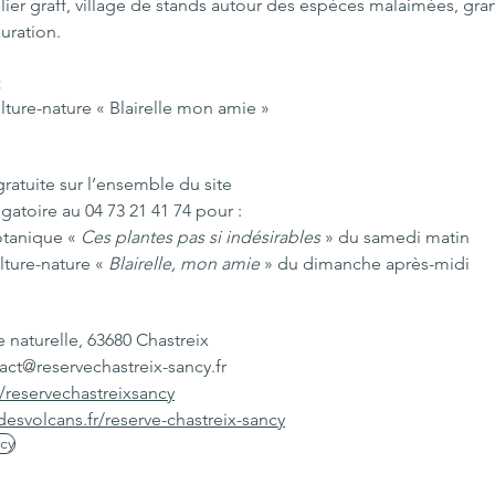
elier graff, village de stands autour des espèces malaimées, gra
auration.
t
ulture-nature « Blairelle mon amie »
gratuite sur l’ensemble du site
igatoire au 04 73 21 41 74 pour :
otanique « 
Ces plantes pas si indésirables
 » du samedi matin
ulture-nature « 
Blairelle, mon amie 
» du dimanche après-midi
 naturelle, 63680 Chastreix 
act@reservechastreix-sancy.fr
reservechastreixsancy
esvolcans.fr/reserve-chastreix-sancy
cy