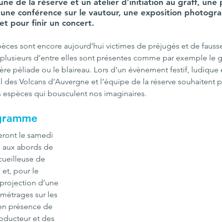
une de la réserve et un atelier d’initiation au graff, une 
une conférence sur le vautour, une exposition photogra
et pour finir un concert.
ces sont encore aujourd’hui victimes de préjugés et de fausse
e, plusieurs d’entre elles sont présentes comme par exemple le 
père péliade ou le blaireau. Lors d’un évènement festif, ludique e
l des Volcans d’Auvergne et l’équipe de la réserve souhaitent pa
es espèces qui bousculent nos imaginaires.
ogramme
eront le samedi 
e aux abords de 
cueilleuse de 
et, pour le 
 projection d’une 
-métrages sur les 
en présence de 
roducteur et des 