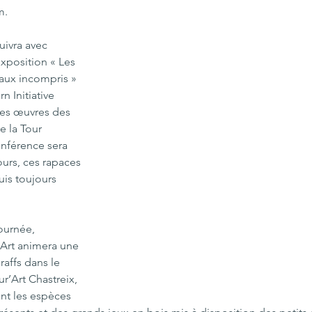
m. 
uivra avec 
exposition « Les 
aux incompris » 
n Initiative 
es œuvres des  
e la Tour 
nférence sera 
urs, ces rapaces 
uis toujours 
ournée, 
’Art animera une 
affs dans le 
r’Art Chastreix, 
nt les espèces 