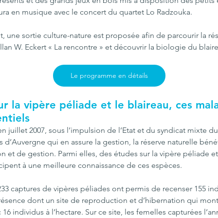
ésents et des grands jeux en bois mis à disposition des petits 
ura en musique avec le concert du quartet Lo Radzouka.
t, une sortie culture-nature est proposée afin de parcourir la rés
lan W. Eckert « La rencontre » et découvrir la biologie du blair
Le programme en détails
r la vipère péliade et le blaireau, ces mal
ntiels
n juillet 2007, sous l’impulsion de l’Etat et du syndicat mixte du
 d’Auvergne qui en assure la gestion, la réserve naturelle béné
n et de gestion. Parmi elles, des études sur la vipère péliade et
icipent à une meilleure connaissance de ces espèces.
233 captures de vipères péliades ont permis de recenser 155 indi
présence dont un site de reproduction et d’hibernation qui mont
16 individus à l’hectare. Sur ce site, les femelles capturées l’an