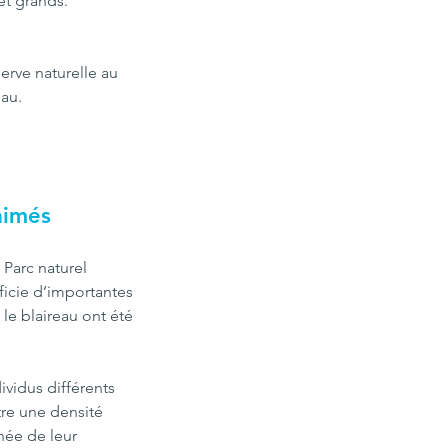
et grands. 
erve naturelle au 
eau.
aimés 
 Parc naturel 
ficie d’importantes 
 le blaireau ont été 
vidus différents 
re une densité 
née de leur 