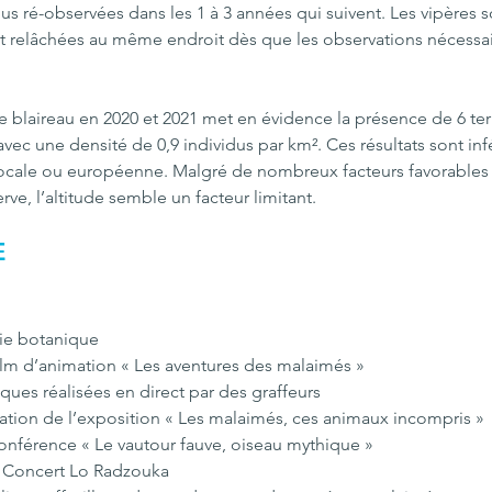
us ré-observées dans les 1 à 3 années qui suivent. Les vipères 
 relâchées au même endroit dès que les observations nécessai
 blaireau en 2020 et 2021 met en évidence la présence de 6 terr
 avec une densité de 0,9 individus par km². Ces résultats sont inf
locale ou européenne. Malgré de nombreux facteurs favorables à
rve, l’altitude semble un facteur limitant.
 
tie botanique
ilm d’animation « Les aventures des malaimés »
sques réalisées en direct par des graffeurs 
ation de l’exposition « Les malaimés, ces animaux incompris » 
onférence « Le vautour fauve, oiseau mythique » 
- Concert Lo Radzouka 