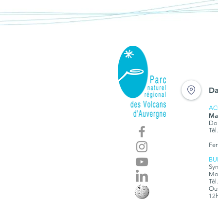
La lettre 2023 de la
réserve de Chastreix-
Sancy est arrivée
Da
AC
Ma
Dom
Tél
Fer
BU
Syn
Mon
Tél
Ouv
12h