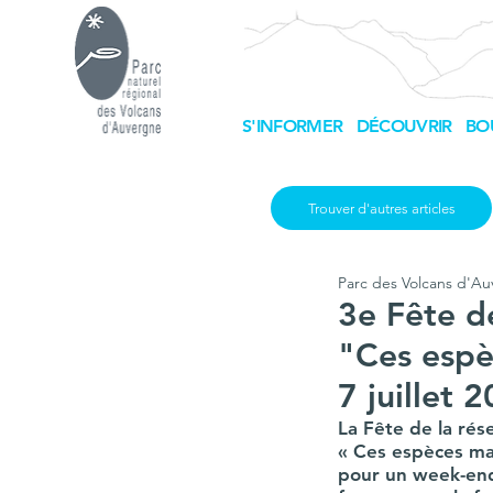
S'INFORMER
DÉCOUVRIR
BO
Trouver d'autres articles
Parc des Volcans d'A
3e Fête de
"Ces espèc
7 juillet 
La Fête de la rés
« Ces espèces mal
pour un week-end 