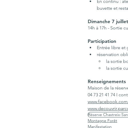
En continu : at
buvette et rest
Dimanche 7 juille
14h à 17h - Sortie c
Participation
Entrée libre et 
réservation obl
la sortie b
la sortie c
Renseignements
Maison de la réserve
04 73 21 41 74 I 
cont
www.facebook.com/
www.decouvrir.parcd
Réserve Chastreix-San
Montagne Forêt
Manifestation