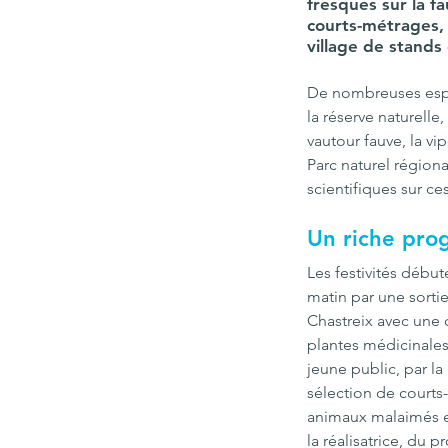
fresques sur la fa
courts-métrages, 
village de stands 
De nombreuses espè
la réserve naturell
vautour fauve, la vi
Parc naturel régiona
scientifiques sur c
Un riche pr
Les festivités début
matin par une sorti
Chastreix avec une 
plantes médicinales 
jeune public, par la
sélection de courts
animaux malaimés 
la réalisatrice, du p