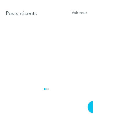
Voir tout
Posts récents
Premières
Bistrot du Parc «