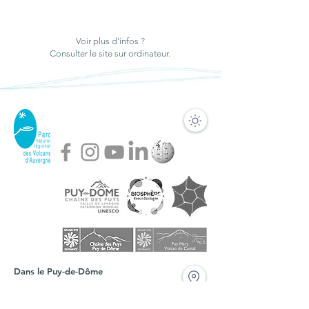
animations pour
Habiter dans un
échanger ensemble
bourg du Parc,
Voir plus d'infos ?
sur les enjeux de
aujourd’hui et
Consulter le site sur ordinateur.
demain
demain », mercred
4 juin 2025
Dans le Puy-de-Dôme
ACCUEIL VISITEURS
Maison du Parc des Volcans d'Auvergne