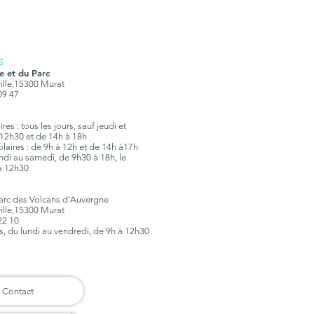
S
e et du Parc
ville,15300 Murat
 09 47
es : tous les jours, sauf jeudi et
12h30 et de 14h à 18h
olaires : de 9h à 12h et de 14h à17h
lundi au samedi, de 9h30 à 18h, le
à 12h30
Parc des Volcans d'Auvergne
ville,15300 Murat
 22 10
rs, du lundi au vendredi, de 9h à 12h30
Contact