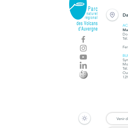
le Parc des Volcans
d’Auvergne propose de
Da
aides aux collectifs
d'éleveurs
AC
Ma
Dom
Tél
Fer
BU
Syn
Mon
Tél
Ouv
12h
Venir d