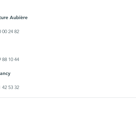
ture Aubière
0 00 24 82
9 88 10 44
Sancy
1 42 53 32