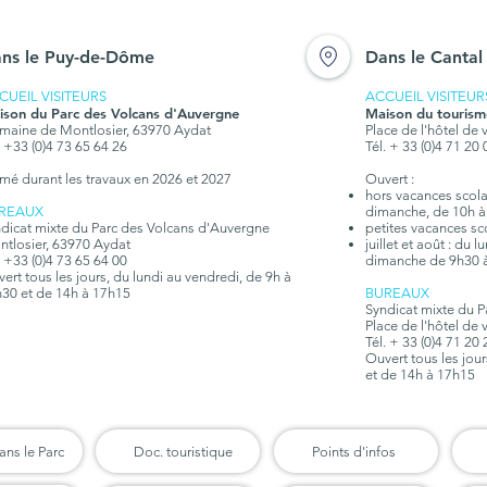
s
ns le Puy-de-Dôme
Dans le Cantal
CUEIL VISITEURS
ACCUEIL VISITEUR
ison du Parc des Volcans d'Auvergne
Maison du tourism
aine de Montlosier, 63970 Aydat
Place de l'hôtel de 
. +33 (0)4 73 65 64 26
Tél. + 33 (0)4 71 20
mé durant les travaux en 2026 et 2027
Ouvert :
hors vacances scolair
REAUX
dimanche, de 10h à
dicat mixte du Parc des Volcans d'Auvergne
petites vacances sc
tlosier, 63970 Aydat
juillet et août : du 
. +33 (0)4 73 65 64 00
dimanche de 9h30 
ert tous les jours, du lundi au vendredi, de 9h à
30 et de 14h à 17h15
BUREAUX
Syndicat mixte du 
Place de l'hôtel de 
Tél. + 33 (0)4 71 20
Ouvert tous les jou
et de 14h à 17h15
ans le Parc
Doc. touristique
Points d'infos