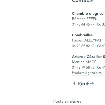
Contacts
Chambre d’agricul
Béatrice FEFEU
04 73 44 45 77 
I 
06 3
Combrailles
Fabien ALLEYRAT
04 73 85 82 43
 I
 06 4
Artense Cézallier 
Martine MAGE
04 73 79 58 72 
I
 06 4
Produits Agriculture
Posts similaires