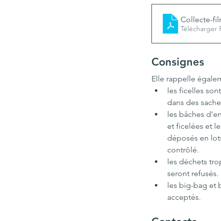
Collecte-fi
Télécharger
Consignes
Elle rappelle égale
les ficelles sont
dans des sache
les bâches d’en
et ficelées et 
déposés en lots
contrôlé. 
les déchets tro
seront refusés.
les big-bag et 
acceptés.