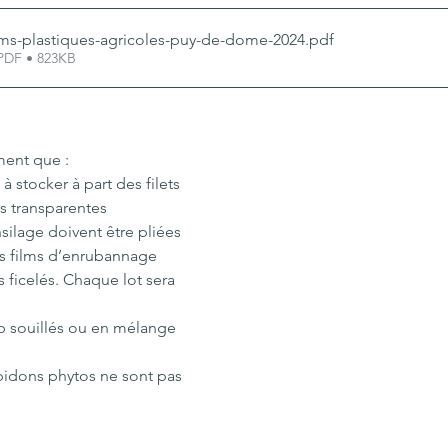
lms-plastiques-agricoles-puy-de-dome-2024
.pdf
 PDF • 823KB
ment que :
 à stocker à part des filets 
s transparentes
silage doivent être pliées 
les films d’enrubannage 
 ficelés. Chaque lot sera 
p souillés ou en mélange 
bidons phytos ne sont pas 