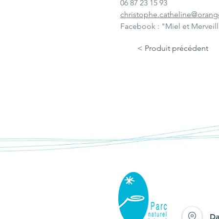
06 87 23 15 93
christophe.catheline@orange
Facebook : "Miel et Merveil
< Produit précédent
Da