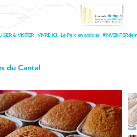
UGER & VISITER
VIVRE ICI
Le Parc en actions
#INVENTERdem
es du Cantal