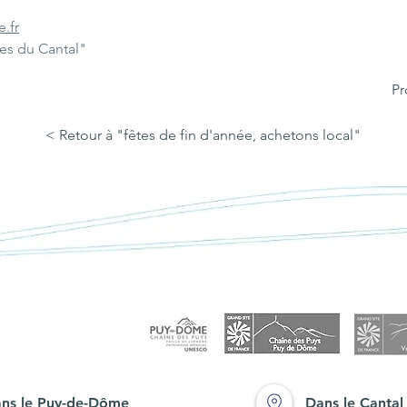
.fr
les du Cantal"
Pr
< Retour à "fêtes de fin d'année, achetons local"
ns le Puy-de-Dôme
Dans le Cantal