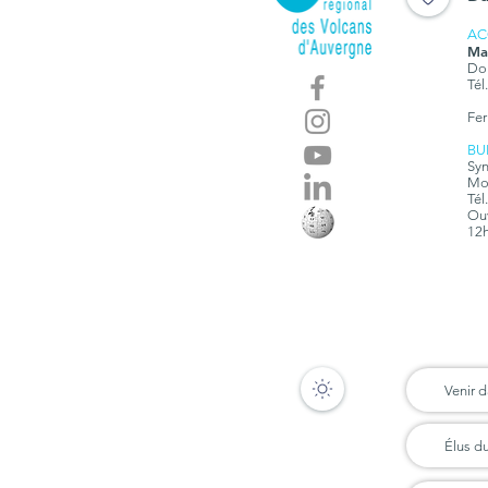
AC
Ma
Dom
Tél
Fer
BU
Syn
Mon
Tél
Ouv
12h
Venir d
Élus d