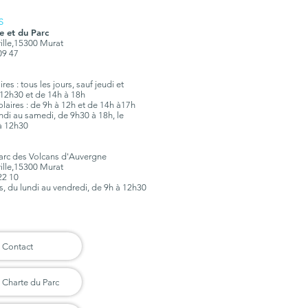
S
e et du Parc
ville,15300 Murat
 09 47
es : tous les jours, sauf jeudi et
12h30 et de 14h à 18h
olaires : de 9h à 12h et de 14h à17h
lundi au samedi, de 9h30 à 18h, le
à 12h30
Parc des Volcans d'Auvergne
ville,15300 Murat
 22 10
rs, du lundi au vendredi, de 9h à 12h30
Contact
Charte du Parc