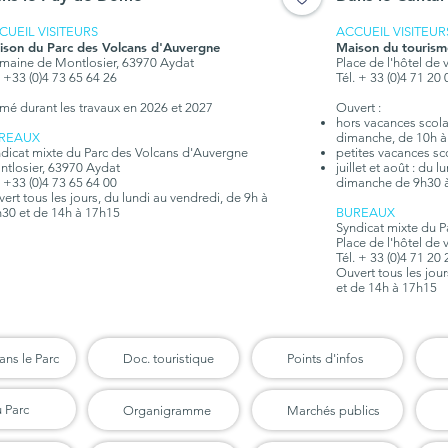
CUEIL VISITEURS
ACCUEIL VISITEUR
ison du Parc des Volcans d'Auvergne
Maison du tourism
aine de Montlosier, 63970 Aydat
Place de l'hôtel de 
. +33 (0)4 73 65 64 26
Tél. + 33 (0)4 71 20
mé durant les travaux en 2026 et 2027
Ouvert :
hors vacances scolair
REAUX
dimanche, de 10h à
dicat mixte du Parc des Volcans d'Auvergne
petites vacances sc
tlosier, 63970 Aydat
juillet et août : du 
. +33 (0)4 73 65 64 00
dimanche de 9h30 
ert tous les jours, du lundi au vendredi, de 9h à
30 et de 14h à 17h15
BUREAUX
Syndicat mixte du 
Place de l'hôtel de 
Tél. + 33 (0)4 71 20
Ouvert tous les jou
et de 14h à 17h15
ans le Parc
Doc. touristique
Points d'infos
u Parc
Organigramme
Marchés publics