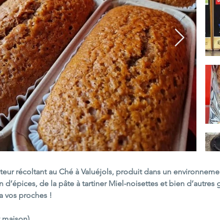
teur récoltant au Ché à Valuéjols, produit dans un environnemen
n d’épices, de la pâte à tartiner Miel-noisettes et bien d’autre
a vos proches !
t maison)