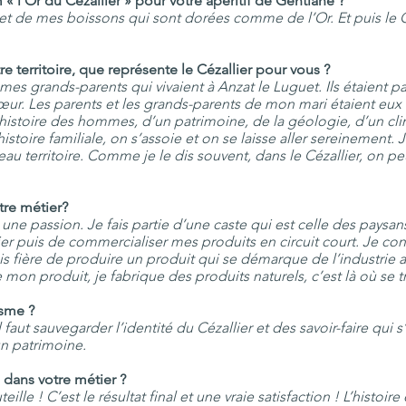
« l’Or du Cézallier » pour votre apéritif de Gentiane ?
 et de mes boissons qui sont dorées comme de l’Or. Et puis le C
re territoire, que représente le Cézallier pour vous ?
t mes grands-parents qui vivaient à Anzat le Luguet. Ils étaient p
. Les parents et les grands-parents de mon mari étaient eux 
t l’histoire des hommes, d’un patrimoine, de la géologie, d’un 
toire familiale, on s’assoie et on se laisse aller sereinement. J
u territoire. Comme je le dis souvent, dans le Cézallier, on p
tre métier?
t une passion. Je fais partie d’une caste qui est celle des paysa
er puis de commercialiser mes produits en circuit court. Je cont
 suis fière de produire un produit qui se démarque de l’industrie 
 mon produit, je fabrique des produits naturels, c’est là où se t
isme ?
 faut sauvegarder l’identité du Cézallier et des savoir-faire qui s
un patrimoine.
dans votre métier ?
ille ! C’est le résultat final et une vraie satisfaction ! L’histoire