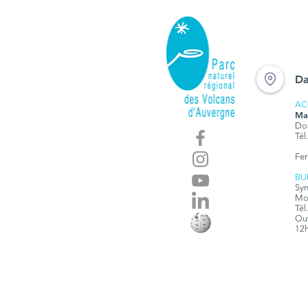
Da
AC
Ma
Dom
Tél
Fer
BU
Syn
Mon
Tél
Ouv
12h