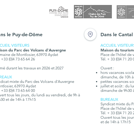
ns le Puy-de-Dôme
Dans le Cantal
CUEIL VISITEURS
ACCUEIL VISITEUR
ison du Parc des Volcans d'Auvergne
Maison du tourism
aine de Montlosier, 63970 Aydat
Place de l'hôtel de 
. +33 (0)4 73 65 64 26
Tél. + 33 (0)4 71 20
mé durant les travaux en 2026 et 2027
Ouvert :
hors vacances scolair
REAUX
dimanche, de 10h à
dicat mixte du Parc des Volcans d'Auvergne
petites vacances sc
tlosier, 63970 Aydat
juillet et août : du 
. +33 (0)4 73 65 64 00
dimanche de 9h30 
ert tous les jours, du lundi au vendredi, de 9h à
30 et de 14h à 17h15
BUREAUX
Syndicat mixte du 
Place de l'hôtel de 
Tél. + 33 (0)4 71 20
Ouvert tous les jou
et de 14h à 17h15