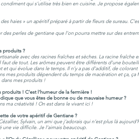
 condiment qui s’utilise très bien en cuisine. Je propose égalem
des haies » un apéritif préparé à partir de fleurs de sureau. C’est
uer des perles de gentiane que l’on pourra mettre sur des entre
 produits ?
artisanale avec des racines fraîches et sèches. La racine fraîche 
l faut de tout. Les arômes peuvent être différents d’une bouteil
nt et qui évolue dans le temps. Il n’y a pas d’additif, de colorant
 mes produits dépendent du temps de macération et ça, ça fa
re dans mes produits !
os produits ! C’est l’humeur de la fermière !
indique que vous êtes de bonne ou de mauvaise humeur ?
s ma créativité ! On est dans le vivant ici !
cette de votre apéritif de Gentiane ?
zallier, Sylvain, un ami que j’adorais qui n’est plus là aujourd’
ré une vie difficile. Je l’aimais beaucoup.