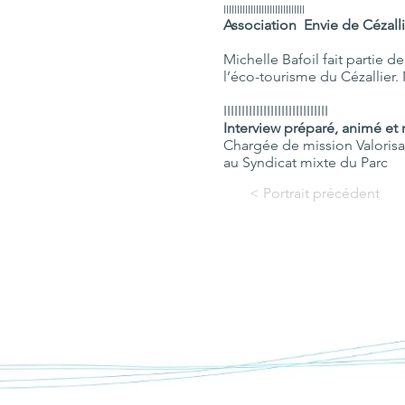
IIIIIIIIIIIIIIIIIIIIIIIIIIIIII
Association Envie de Cézalli
Michelle Bafoil fait partie d
l’éco-tourisme du Cézallier. N
IIIIIIIIIIIIIIIIIIIIIIIIIIIII
Interview préparé, animé et 
Chargée de mission
Valoris
au Syndicat mixte du Parc
< Portrait précédent