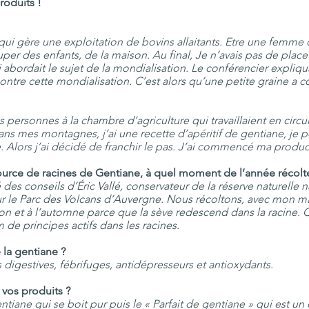
roduits !
ui gère une exploitation de bovins allaitants. Etre une femme d’
per des enfants, de la maison. Au final, Je n’avais pas de place p
abordait le sujet de la mondialisation. Le conférencier expliqua
 contre cette mondialisation. C’est alors qu’une petite graine 
des personnes à la chambre d’agriculture qui travaillaient en circu
e dans mes montagnes, j’ai une recette d’apéritif de gentiane, j
. Alors j’ai décidé de franchir le pas. J’ai commencé ma produc
ource de racines de Gentiane, à quel moment de l’année récolte
ié des conseils d’Éric Vallé, conservateur de la réserve naturelle 
ur le Parc des Volcans d’Auvergne. Nous récoltons, avec mon mar
son et à l’automne parce que la sève redescend dans la racine. 
 de principes actifs dans les racines.
 la gentiane ?
 digestives, fébrifuges, antidépresseurs et antioxydants.
vos produits ?
ntiane qui se boit pur puis le « Parfait de gentiane » qui est u