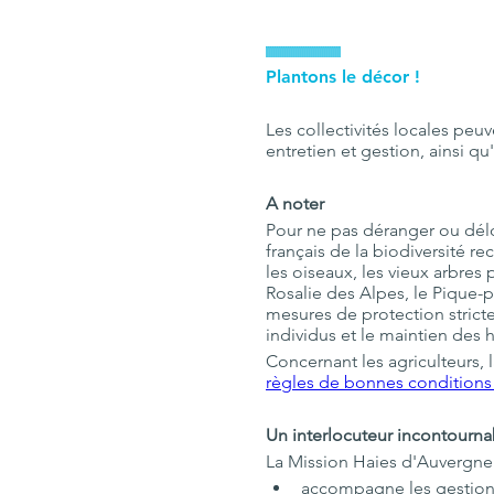
IIIIIIIIIIIIIIIIIIIIIIIIIIIIIIIIII
Plantons le décor !
Les collectivités locales peu
entretien et gestion, ainsi qu
A noter
Pour ne pas déranger ou délog
français de la biodiversité re
les oiseaux, les vieux arbres
Rosalie des Alpes, le Pique-
mesures de protection strict
individus et le maintien des h
Concernant les agriculteurs, la 
règles de bonnes conditions
Un interlocuteur incontourna
La Mission Haies d'Auvergne e
accompagne les gestionnai