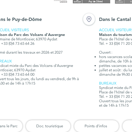
ns le Puy-de-Dôme
Dans le Cantal
CUEIL VISITEURS
ACCUEIL VISITEUR
ison du Parc des Volcans d'Auvergne
Maison du tourism
aine de Montlosier, 63970 Aydat
Place de l'hôtel de 
. +33 (0)4 73 65 64 26
Tél. + 33 (0)4 71 20
mé durant les travaux en 2026 et 2027
Ouvert :
hors vacances scolair
REAUX
dimanche, de 10h à
dicat mixte du Parc des Volcans d'Auvergne
petites vacances sc
tlosier, 63970 Aydat
juillet et août : du 
. +33 (0)4 73 65 64 00
dimanche de 9h30 
ert tous les jours, du lundi au vendredi, de 9h à
30 et de 14h à 17h15
BUREAUX
Syndicat mixte du 
Place de l'hôtel de 
Tél. + 33 (0)4 71 20
Ouvert tous les jou
et de 14h à 17h15
ans le Parc
Doc. touristique
Points d'infos