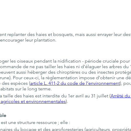
vent replanter des haies et bosquets, mais aussi enrayer leur des
'encourager leur plantation. 
er les oiseaux pendant la nidification - période cruciale pour le
commande de ne pas tailler les haies ni d’élaguer les arbres du 1
 peuvent aussi héberger des chiroptères ou des insectes protégé
prune). Pour ceux-ci, la réglementation impose d’obtenir une 
e des espèces (
article L. 411-2 du code de l’environnement
), po
abitats sur le long terme.
taille des haies est interdite du 1er avril au 31 juillet (
Arrêté du 
 agricoles et environnementales
).
ble
st une structure ressource ; elle :
res du bocage et des agroforesteries (agriculteurs, propriétaire