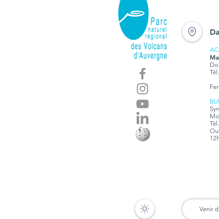
Da
AC
Ma
Dom
Tél
Fer
BU
Syn
Mon
Tél
Ouv
12h
Venir d