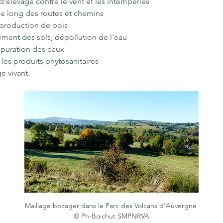
’élevage contre le vent et les intempéries
le long des routes et chemins
production de bois
sement des sols, dépollution de l'eau
épuration des eaux
 les produits phytosanitaires
e vivant.
Maillage bocager dans le Parc des Volcans d'Auvergne 
© Ph-Boichut SMPNRVA