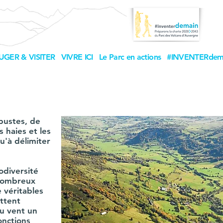
UGER & VISITER
VIVRE ICI
Le Parc en actions
#INVENTERdem
bustes, de
 haies et les
u'à délimiter
odiversité
 nombreux
 véritables
ttent
u vent un
onctions