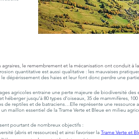
 agraires, le remembrement et la mécanisation ont conduit à la
rosion quantitative est aussi qualitative : les mauvaises pratiqu
et le dépérissement des haies et leur font donc perdre une partie
sages agricoles entraine une perte majeure de biodiversité des
fet héberger jusqu’à 80 types d’oiseaux, 35 de mammifères, 100 
s de reptiles et de batraciens…Elle représente une ressource al
e un maillon essentiel de la Trame Verte et Bleue en milieu agric
sent pourtant de nombreux objectifs :
rsité (abris et ressources) et ainsi favoriser la 
Trame Verte et B