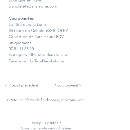
Boutique en ligne: 
www.latetedanslalune.com
Coordonnées
La Tête dans la Lune
88 route de Coheix, 63210 OLBY
Ouverture de l'atelier sur RDV 
uniquement
07 81 11 63 10
Instagram : @
la.tete.dans.la
.lune
Facebook : LaTeteDansLaLune
< Produit précédent
Produit suivant >
< Retour à "fêtes de fin d'année, achetons local"
Voir plus d'infos ?
Consulter le site sur ordinateur.