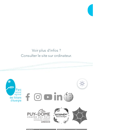
Un papillon rare
Échanges de
dans la Tourbière de
connaissances pou
Jouvion
la gestion forestiè
Voir plus d'infos ?
à proximité de
Consulter le site sur ordinateur.
tourbières