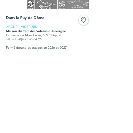
Dans le Puy-de-Dôme
ACCUEIL VISITEURS
Maison du Parc des Volcans d'Auvergne
Domaine de Montlosier, 63970 Aydat
Tél. +33 (0)4 73 65 64 26
Fermé durant les travaux en 2026 et 2027
BUREAUX
Syndicat mixte du Parc des Volcans d'Auvergne
Montlosier, 63970 Aydat
Tél.
+33 (0)4 73 65 64 00
Ouvert tous les jours, du lundi au vendredi, de 9h à
12h30 et de 14h à 17h15
Dans le Cantal
ACCUEIL VISITEURS
Maison du tourisme et du Parc
Place de l'hôtel de ville,15300 Murat
Tél. + 33 (0)4 71 20 09 47
Ouvert :
hors vacances scolaires : tous les jours, sauf jeudi et
dimanche, de 10h à12h30 et de 14h à 18h
petites vacances scolaires : de 9h à 12h et de 14h à17h